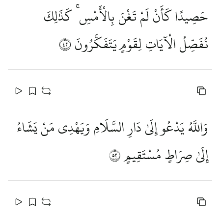
حَصِيدًا كَأَنْ لَمْ تَغْنَ بِالْأَمْسِ ۚ كَذَٰلِكَ
نُفَصِّلُ الْآيَاتِ لِقَوْمٍ يَتَفَكَّرُونَ
٢٤
وَاللَّهُ يَدْعُو إِلَىٰ دَارِ السَّلَامِ وَيَهْدِي مَنْ يَشَاءُ
إِلَىٰ صِرَاطٍ مُسْتَقِيمٍ
٢٥