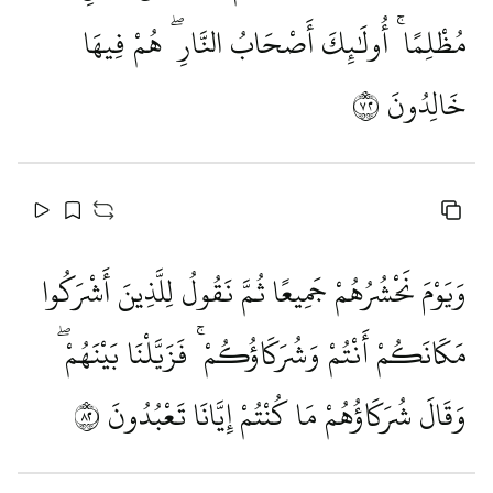
مُظْلِمًا ۚ أُولَٰئِكَ أَصْحَابُ النَّارِ ۖ هُمْ فِيهَا
خَالِدُونَ
٢٧
وَيَوْمَ نَحْشُرُهُمْ جَمِيعًا ثُمَّ نَقُولُ لِلَّذِينَ أَشْرَكُوا
مَكَانَكُمْ أَنْتُمْ وَشُرَكَاؤُكُمْ ۚ فَزَيَّلْنَا بَيْنَهُمْ ۖ
وَقَالَ شُرَكَاؤُهُمْ مَا كُنْتُمْ إِيَّانَا تَعْبُدُونَ
٢٨