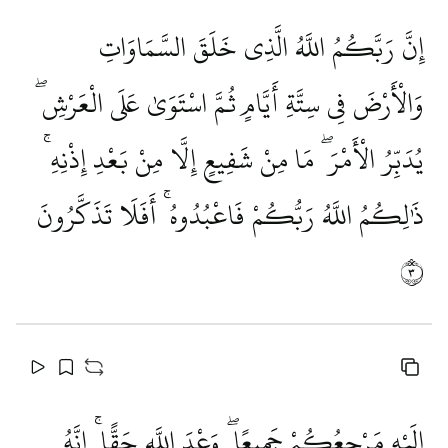
إِنَّ رَبَّكُمُ اللَّهُ الَّذِي خَلَقَ السَّمَاوَاتِ
وَالْأَرْضَ فِي سِتَّةِ أَيَّامٍ ثُمَّ اسْتَوَىٰ عَلَى الْعَرْشِ ۖ
يُدَبِّرُ الْأَمْرَ ۖ مَا مِنْ شَفِيعٍ إِلَّا مِنْ بَعْدِ إِذْنِهِ ۚ
ذَٰلِكُمُ اللَّهُ رَبُّكُمْ فَاعْبُدُوهُ ۚ أَفَلَا تَذَكَّرُونَ
٣
إِلَيْهِ مَرْجِعُكُمْ جَمِيعًا ۖ وَعْدَ اللَّهِ حَقًّا ۚ إِنَّهُ