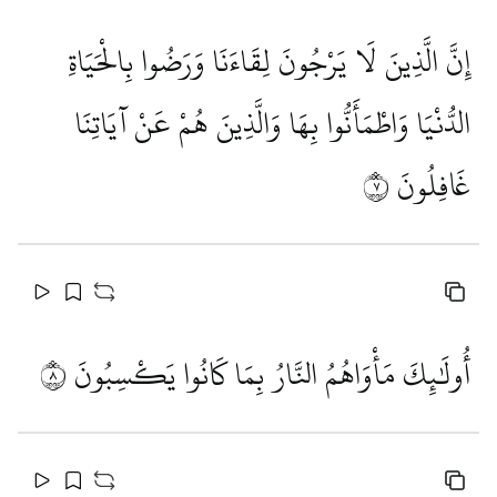
إِنَّ الَّذِينَ لَا يَرْجُونَ لِقَاءَنَا وَرَضُوا بِالْحَيَاةِ
الدُّنْيَا وَاطْمَأَنُّوا بِهَا وَالَّذِينَ هُمْ عَنْ آيَاتِنَا
غَافِلُونَ
٧
أُولَٰئِكَ مَأْوَاهُمُ النَّارُ بِمَا كَانُوا يَكْسِبُونَ
٨