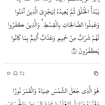
يَبْدَأُ الْخَلْقَ ثُمَّ يُعِيدُهُ لِيَجْزِيَ الَّذِينَ آمَنُوا
وَعَمِلُوا الصَّالِحَاتِ بِالْقِسْطِ ۚ وَالَّذِينَ كَفَرُوا
لَهُمْ شَرَابٌ مِنْ حَمِيمٍ وَعَذَابٌ أَلِيمٌ بِمَا كَانُوا
يَكْفُرُونَ
٤
هُوَ الَّذِي جَعَلَ الشَّمْسَ ضِيَاءً وَالْقَمَرَ نُورًا
وَقَدَّرَهُ مَنَازِلَ لِتَعْلَمُوا عَدَدَ السِّنِينَ وَالْحِسَابَ