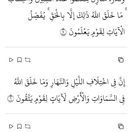
ۚ مَا خَلَقَ اللَّهُ ذَٰلِكَ إِلَّا بِالْحَقِّ ۚ يُفَصِّلُ
الْآيَاتِ لِقَوْمٍ يَعْلَمُونَ
٥
إِنَّ فِي اخْتِلَافِ اللَّيْلِ وَالنَّهَارِ وَمَا خَلَقَ اللَّهُ
فِي السَّمَاوَاتِ وَالْأَرْضِ لَآيَاتٍ لِقَوْمٍ يَتَّقُونَ
٦