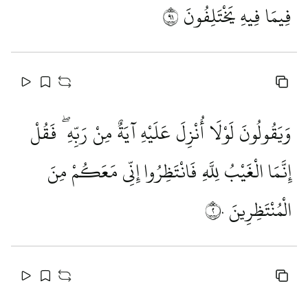
فِيمَا فِيهِ يَخْتَلِفُونَ
١٩
وَيَقُولُونَ لَوْلَا أُنْزِلَ عَلَيْهِ آيَةٌ مِنْ رَبِّهِ ۖ فَقُلْ
إِنَّمَا الْغَيْبُ لِلَّهِ فَانْتَظِرُوا إِنِّي مَعَكُمْ مِنَ
الْمُنْتَظِرِينَ
٢٠