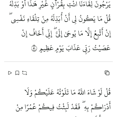
يَرْجُونَ لِقَاءَنَا ائْتِ بِقُرْآنٍ غَيْرِ هَٰذَا أَوْ بَدِّلْهُ ۚ
قُلْ مَا يَكُونُ لِي أَنْ أُبَدِّلَهُ مِنْ تِلْقَاءِ نَفْسِي ۖ
إِنْ أَتَّبِعُ إِلَّا مَا يُوحَىٰ إِلَيَّ ۖ إِنِّي أَخَافُ إِنْ
عَصَيْتُ رَبِّي عَذَابَ يَوْمٍ عَظِيمٍ
١٥
قُلْ لَوْ شَاءَ اللَّهُ مَا تَلَوْتُهُ عَلَيْكُمْ وَلَا
أَدْرَاكُمْ بِهِ ۖ فَقَدْ لَبِثْتُ فِيكُمْ عُمُرًا مِنْ