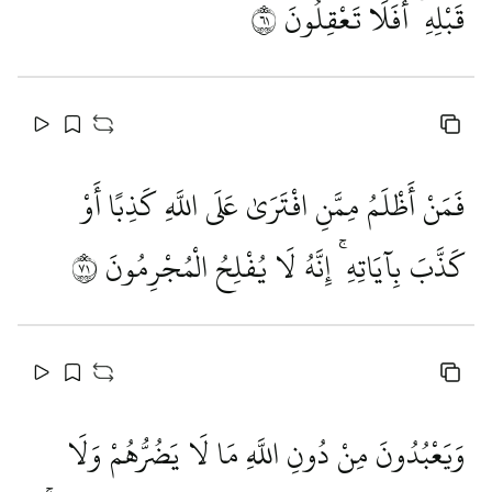
قَبْلِهِ ۚ أَفَلَا تَعْقِلُونَ
١٦
فَمَنْ أَظْلَمُ مِمَّنِ افْتَرَىٰ عَلَى اللَّهِ كَذِبًا أَوْ
كَذَّبَ بِآيَاتِهِ ۚ إِنَّهُ لَا يُفْلِحُ الْمُجْرِمُونَ
١٧
وَيَعْبُدُونَ مِنْ دُونِ اللَّهِ مَا لَا يَضُرُّهُمْ وَلَا