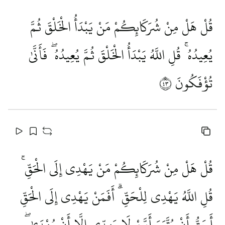
قُلْ هَلْ مِنْ شُرَكَائِكُمْ مَنْ يَبْدَأُ الْخَلْقَ ثُمَّ
يُعِيدُهُ ۚ قُلِ اللَّهُ يَبْدَأُ الْخَلْقَ ثُمَّ يُعِيدُهُ ۖ فَأَنَّىٰ
تُؤْفَكُونَ
٣٤
قُلْ هَلْ مِنْ شُرَكَائِكُمْ مَنْ يَهْدِي إِلَى الْحَقِّ ۚ
قُلِ اللَّهُ يَهْدِي لِلْحَقِّ ۗ أَفَمَنْ يَهْدِي إِلَى الْحَقِّ
أَحَقُّ أَنْ يُتَّبَعَ أَمَّنْ لَا يَهِدِّي إِلَّا أَنْ يُهْدَىٰ ۖ