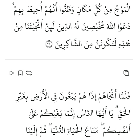
الْمَوْجُ مِنْ كُلِّ مَكَانٍ وَظَنُّوا أَنَّهُمْ أُحِيطَ بِهِمْ ۙ
دَعَوُا اللَّهَ مُخْلِصِينَ لَهُ الدِّينَ لَئِنْ أَنْجَيْتَنَا مِنْ
هَٰذِهِ لَنَكُونَنَّ مِنَ الشَّاكِرِينَ
٢٢
فَلَمَّا أَنْجَاهُمْ إِذَا هُمْ يَبْغُونَ فِي الْأَرْضِ بِغَيْرِ
الْحَقِّ ۗ يَا أَيُّهَا النَّاسُ إِنَّمَا بَغْيُكُمْ عَلَىٰ
أَنْفُسِكُمْ ۖ مَتَاعَ الْحَيَاةِ الدُّنْيَا ۖ ثُمَّ إِلَيْنَا