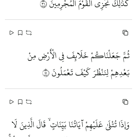
كَذَٰلِكَ نَجْزِي الْقَوْمَ الْمُجْرِمِينَ
١٣
ثُمَّ جَعَلْنَاكُمْ خَلَائِفَ فِي الْأَرْضِ مِنْ
بَعْدِهِمْ لِنَنْظُرَ كَيْفَ تَعْمَلُونَ
١٤
وَإِذَا تُتْلَىٰ عَلَيْهِمْ آيَاتُنَا بَيِّنَاتٍ ۙ قَالَ الَّذِينَ لَا