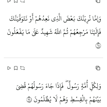
وَإِمَّا نُرِيَنَّكَ بَعْضَ الَّذِي نَعِدُهُمْ أَوْ نَتَوَفَّيَنَّكَ
فَإِلَيْنَا مَرْجِعُهُمْ ثُمَّ اللَّهُ شَهِيدٌ عَلَىٰ مَا يَفْعَلُونَ
٤٦
وَلِكُلِّ أُمَّةٍ رَسُولٌ ۖ فَإِذَا جَاءَ رَسُولُهُمْ قُضِيَ
بَيْنَهُمْ بِالْقِسْطِ وَهُمْ لَا يُظْلَمُونَ
٤٧