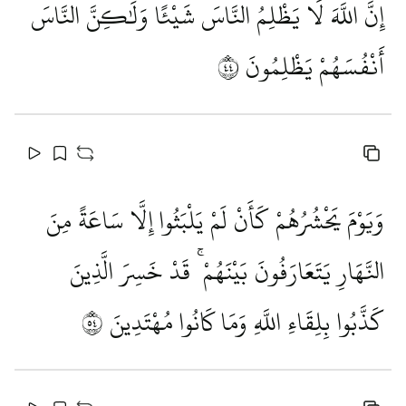
إِنَّ اللَّهَ لَا يَظْلِمُ النَّاسَ شَيْئًا وَلَٰكِنَّ النَّاسَ
أَنْفُسَهُمْ يَظْلِمُونَ
٤٤
وَيَوْمَ يَحْشُرُهُمْ كَأَنْ لَمْ يَلْبَثُوا إِلَّا سَاعَةً مِنَ
النَّهَارِ يَتَعَارَفُونَ بَيْنَهُمْ ۚ قَدْ خَسِرَ الَّذِينَ
كَذَّبُوا بِلِقَاءِ اللَّهِ وَمَا كَانُوا مُهْتَدِينَ
٤٥