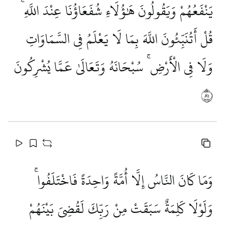
يَنْفَعُهُمْ وَيَقُولُونَ هَٰؤُلَاءِ شُفَعَاؤُنَا عِنْدَ اللَّهِ ۚ
قُلْ أَتُنَبِّئُونَ اللَّهَ بِمَا لَا يَعْلَمُ فِي السَّمَاوَاتِ
وَلَا فِي الْأَرْضِ ۚ سُبْحَانَهُ وَتَعَالَىٰ عَمَّا يُشْرِكُونَ
١٨
وَمَا كَانَ النَّاسُ إِلَّا أُمَّةً وَاحِدَةً فَاخْتَلَفُوا ۚ
وَلَوْلَا كَلِمَةٌ سَبَقَتْ مِنْ رَبِّكَ لَقُضِيَ بَيْنَهُمْ