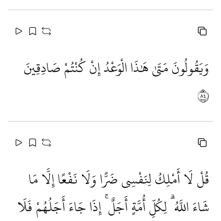
وَيَقُولُونَ مَتَىٰ هَٰذَا الْوَعْدُ إِنْ كُنْتُمْ صَادِقِينَ
٤٨
قُلْ لَا أَمْلِكُ لِنَفْسِي ضَرًّا وَلَا نَفْعًا إِلَّا مَا
شَاءَ اللَّهُ ۗ لِكُلِّ أُمَّةٍ أَجَلٌ ۚ إِذَا جَاءَ أَجَلُهُمْ فَلَا