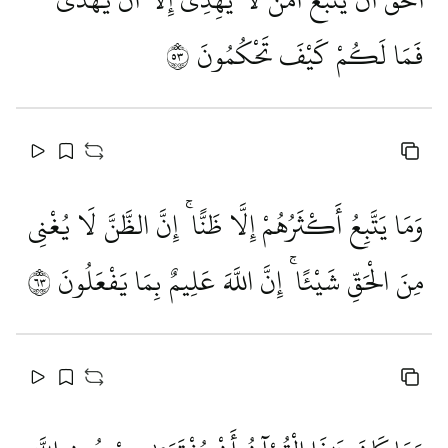
فَمَا لَكُمْ كَيْفَ تَحْكُمُونَ
٣٥
وَمَا يَتَّبِعُ أَكْثَرُهُمْ إِلَّا ظَنًّا ۚ إِنَّ الظَّنَّ لَا يُغْنِي
مِنَ الْحَقِّ شَيْئًا ۚ إِنَّ اللَّهَ عَلِيمٌ بِمَا يَفْعَلُونَ
٣٦