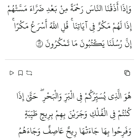
وَإِذَا أَذَقْنَا النَّاسَ رَحْمَةً مِنْ بَعْدِ ضَرَّاءَ مَسَّتْهُمْ
إِذَا لَهُمْ مَكْرٌ فِي آيَاتِنَا ۚ قُلِ اللَّهُ أَسْرَعُ مَكْرًا ۚ
إِنَّ رُسُلَنَا يَكْتُبُونَ مَا تَمْكُرُونَ
٢١
هُوَ الَّذِي يُسَيِّرُكُمْ فِي الْبَرِّ وَالْبَحْرِ ۖ حَتَّىٰ إِذَا
كُنْتُمْ فِي الْفُلْكِ وَجَرَيْنَ بِهِمْ بِرِيحٍ طَيِّبَةٍ
وَفَرِحُوا بِهَا جَاءَتْهَا رِيحٌ عَاصِفٌ وَجَاءَهُمُ