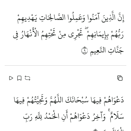
إِنَّ الَّذِينَ آمَنُوا وَعَمِلُوا الصَّالِحَاتِ يَهْدِيهِمْ
رَبُّهُمْ بِإِيمَانِهِمْ ۖ تَجْرِي مِنْ تَحْتِهِمُ الْأَنْهَارُ فِي
جَنَّاتِ النَّعِيمِ
٩
دَعْوَاهُمْ فِيهَا سُبْحَانَكَ اللَّهُمَّ وَتَحِيَّتُهُمْ فِيهَا
سَلَامٌ ۚ وَآخِرُ دَعْوَاهُمْ أَنِ الْحَمْدُ لِلَّهِ رَبِّ