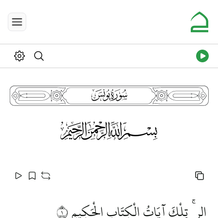
10
115
الر ۚ تِلْكَ آيَاتُ الْكِتَابِ الْحَكِيمِ
١