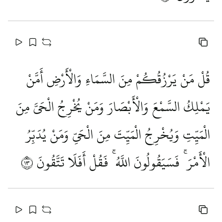
قُلْ مَنْ يَرْزُقُكُمْ مِنَ السَّمَاءِ وَالْأَرْضِ أَمَّنْ
يَمْلِكُ السَّمْعَ وَالْأَبْصَارَ وَمَنْ يُخْرِجُ الْحَيَّ مِنَ
الْمَيِّتِ وَيُخْرِجُ الْمَيِّتَ مِنَ الْحَيِّ وَمَنْ يُدَبِّرُ
الْأَمْرَ ۚ فَسَيَقُولُونَ اللَّهُ ۚ فَقُلْ أَفَلَا تَتَّقُونَ
٣١