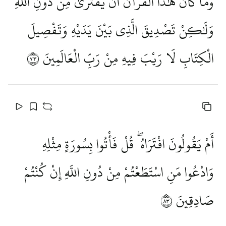
وَمَا كَانَ هَٰذَا الْقُرْآنُ أَنْ يُفْتَرَىٰ مِنْ دُونِ اللَّهِ
وَلَٰكِنْ تَصْدِيقَ الَّذِي بَيْنَ يَدَيْهِ وَتَفْصِيلَ
الْكِتَابِ لَا رَيْبَ فِيهِ مِنْ رَبِّ الْعَالَمِينَ
٣٧
أَمْ يَقُولُونَ افْتَرَاهُ ۖ قُلْ فَأْتُوا بِسُورَةٍ مِثْلِهِ
وَادْعُوا مَنِ اسْتَطَعْتُمْ مِنْ دُونِ اللَّهِ إِنْ كُنْتُمْ
صَادِقِينَ
٣٨