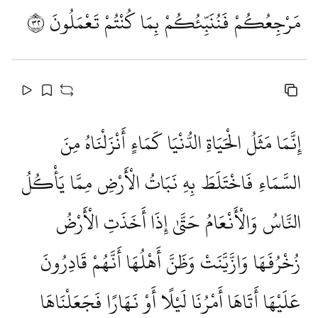
مَرْجِعُكُمْ فَنُنَبِّئُكُمْ بِمَا كُنْتُمْ تَعْمَلُونَ
٢٣
إِنَّمَا مَثَلُ الْحَيَاةِ الدُّنْيَا كَمَاءٍ أَنْزَلْنَاهُ مِنَ
السَّمَاءِ فَاخْتَلَطَ بِهِ نَبَاتُ الْأَرْضِ مِمَّا يَأْكُلُ
النَّاسُ وَالْأَنْعَامُ حَتَّىٰ إِذَا أَخَذَتِ الْأَرْضُ
زُخْرُفَهَا وَازَّيَّنَتْ وَظَنَّ أَهْلُهَا أَنَّهُمْ قَادِرُونَ
عَلَيْهَا أَتَاهَا أَمْرُنَا لَيْلًا أَوْ نَهَارًا فَجَعَلْنَاهَا