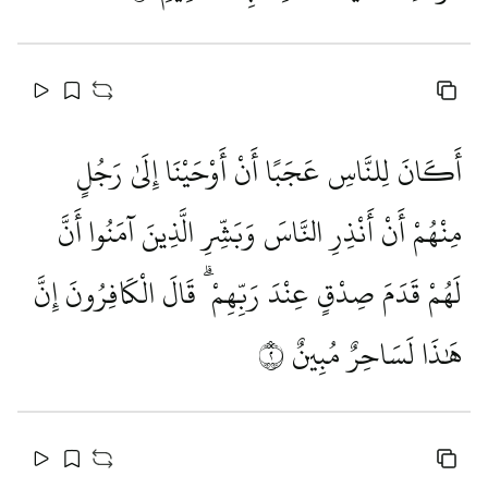
أَكَانَ لِلنَّاسِ عَجَبًا أَنْ أَوْحَيْنَا إِلَىٰ رَجُلٍ
مِنْهُمْ أَنْ أَنْذِرِ النَّاسَ وَبَشِّرِ الَّذِينَ آمَنُوا أَنَّ
لَهُمْ قَدَمَ صِدْقٍ عِنْدَ رَبِّهِمْ ۗ قَالَ الْكَافِرُونَ إِنَّ
هَٰذَا لَسَاحِرٌ مُبِينٌ
٢