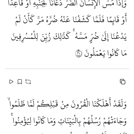
وَإِذَا مَسَّ الْإِنْسَانَ الضُّرُّ دَعَانَا لِجَنْبِهِ أَوْ قَاعِدًا
أَوْ قَائِمًا فَلَمَّا كَشَفْنَا عَنْهُ ضُرَّهُ مَرَّ كَأَنْ لَمْ
يَدْعُنَا إِلَىٰ ضُرٍّ مَسَّهُ ۚ كَذَٰلِكَ زُيِّنَ لِلْمُسْرِفِينَ
مَا كَانُوا يَعْمَلُونَ
١٢
وَلَقَدْ أَهْلَكْنَا الْقُرُونَ مِنْ قَبْلِكُمْ لَمَّا ظَلَمُوا ۙ
وَجَاءَتْهُمْ رُسُلُهُمْ بِالْبَيِّنَاتِ وَمَا كَانُوا لِيُؤْمِنُوا ۚ