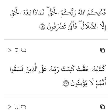
فَذَٰلِكُمُ اللَّهُ رَبُّكُمُ الْحَقُّ ۖ فَمَاذَا بَعْدَ الْحَقِّ
إِلَّا الضَّلَالُ ۖ فَأَنَّىٰ تُصْرَفُونَ
٣٢
كَذَٰلِكَ حَقَّتْ كَلِمَتُ رَبِّكَ عَلَى الَّذِينَ فَسَقُوا
أَنَّهُمْ لَا يُؤْمِنُونَ
٣٣