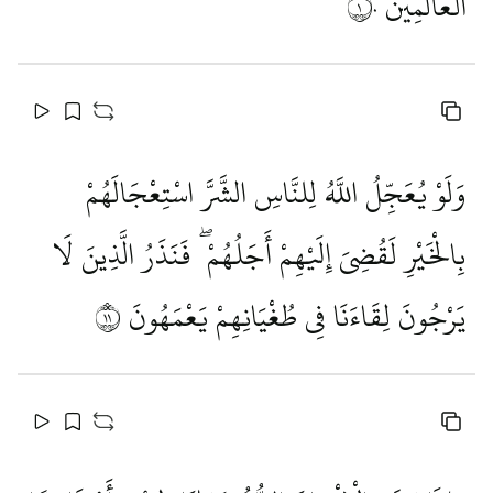
الْعَالَمِينَ
١٠
وَلَوْ يُعَجِّلُ اللَّهُ لِلنَّاسِ الشَّرَّ اسْتِعْجَالَهُمْ
بِالْخَيْرِ لَقُضِيَ إِلَيْهِمْ أَجَلُهُمْ ۖ فَنَذَرُ الَّذِينَ لَا
يَرْجُونَ لِقَاءَنَا فِي طُغْيَانِهِمْ يَعْمَهُونَ
١١