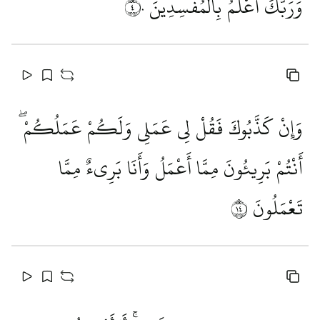
وَرَبُّكَ أَعْلَمُ بِالْمُفْسِدِينَ
٤٠
وَإِنْ كَذَّبُوكَ فَقُلْ لِي عَمَلِي وَلَكُمْ عَمَلُكُمْ ۖ
أَنْتُمْ بَرِيئُونَ مِمَّا أَعْمَلُ وَأَنَا بَرِيءٌ مِمَّا
تَعْمَلُونَ
٤١