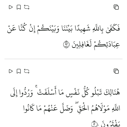
فَكَفَىٰ بِاللَّهِ شَهِيدًا بَيْنَنَا وَبَيْنَكُمْ إِنْ كُنَّا عَنْ
عِبَادَتِكُمْ لَغَافِلِينَ
٢٩
هُنَالِكَ تَبْلُو كُلُّ نَفْسٍ مَا أَسْلَفَتْ ۚ وَرُدُّوا إِلَى
اللَّهِ مَوْلَاهُمُ الْحَقِّ ۖ وَضَلَّ عَنْهُمْ مَا كَانُوا
يَفْتَرُونَ
٣٠