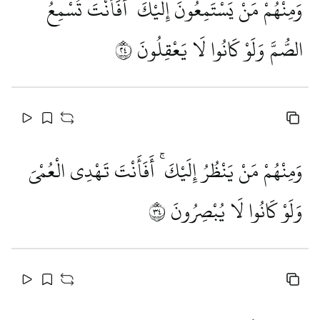
وَمِنْهُمْ مَنْ يَسْتَمِعُونَ إِلَيْكَ ۚ أَفَأَنْتَ تُسْمِعُ
الصُّمَّ وَلَوْ كَانُوا لَا يَعْقِلُونَ
٤٢
وَمِنْهُمْ مَنْ يَنْظُرُ إِلَيْكَ ۚ أَفَأَنْتَ تَهْدِي الْعُمْيَ
وَلَوْ كَانُوا لَا يُبْصِرُونَ
٤٣