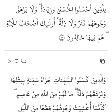
لِلَّذِينَ أَحْسَنُوا الْحُسْنَىٰ وَزِيَادَةٌ ۖ وَلَا يَرْهَقُ
وُجُوهَهُمْ قَتَرٌ وَلَا ذِلَّةٌ ۚ أُولَٰئِكَ أَصْحَابُ الْجَنَّةِ
ۖ هُمْ فِيهَا خَالِدُونَ
٢٦
وَالَّذِينَ كَسَبُوا السَّيِّئَاتِ جَزَاءُ سَيِّئَةٍ بِمِثْلِهَا
وَتَرْهَقُهُمْ ذِلَّةٌ ۖ مَا لَهُمْ مِنَ اللَّهِ مِنْ عَاصِمٍ ۖ
كَأَنَّمَا أُغْشِيَتْ وُجُوهُهُمْ قِطَعًا مِنَ اللَّيْلِ