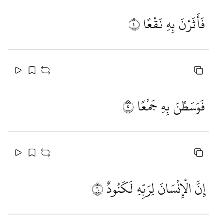
فَأَثَرْنَ بِهِ نَقْعًا
٤
فَوَسَطْنَ بِهِ جَمْعًا
٥
إِنَّ الْإِنْسَانَ لِرَبِّهِ لَكَنُودٌ
٦