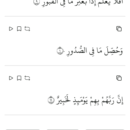
أَفَلَا يَعْلَمُ إِذَا بُعْثِرَ مَا فِي الْقُبُورِ
٩
وَحُصِّلَ مَا فِي الصُّدُورِ
١٠
إِنَّ رَبَّهُمْ بِهِمْ يَوْمَئِذٍ لَخَبِيرٌ
١١