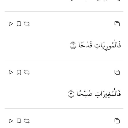
فَالْمُورِيَاتِ قَدْحًا
٢
فَالْمُغِيرَاتِ صُبْحًا
٣