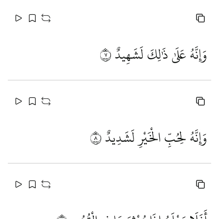
وَإِنَّهُ عَلَىٰ ذَٰلِكَ لَشَهِيدٌ
٧
وَإِنَّهُ لِحُبِّ الْخَيْرِ لَشَدِيدٌ
٨