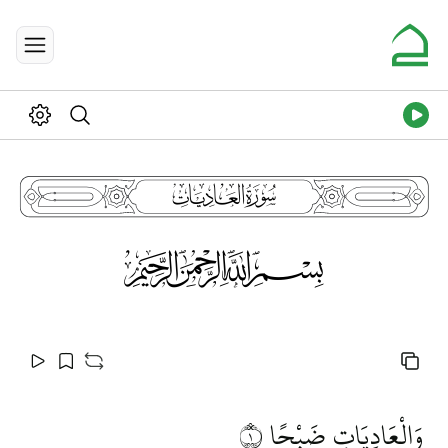
100
115
وَالْعَادِيَاتِ ضَبْحًا
١