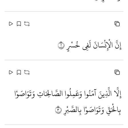
إِنَّ الْإِنْسَانَ لَفِي خُسْرٍ
٢
إِلَّا الَّذِينَ آمَنُوا وَعَمِلُوا الصَّالِحَاتِ وَتَوَاصَوْا
بِالْحَقِّ وَتَوَاصَوْا بِالصَّبْرِ
٣