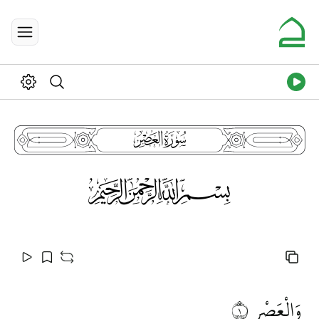
103
115
وَالْعَصْرِ
١