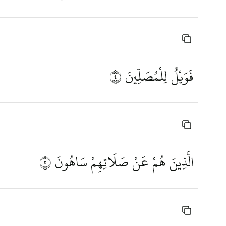
فَوَيْلٌ لِلْمُصَلِّينَ
٤
الَّذِينَ هُمْ عَنْ صَلَاتِهِمْ سَاهُونَ
٥