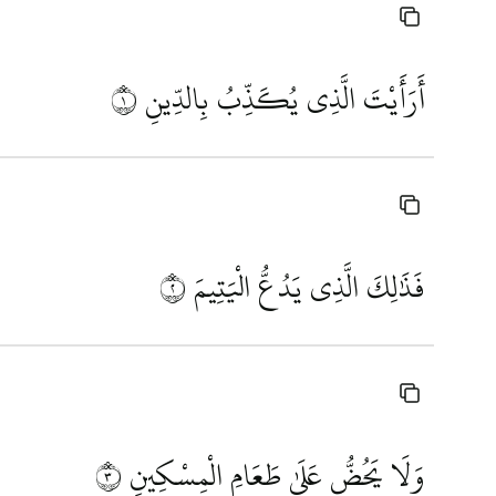
أَرَأَيْتَ الَّذِي يُكَذِّبُ بِالدِّينِ
١
فَذَٰلِكَ الَّذِي يَدُعُّ الْيَتِيمَ
٢
وَلَا يَحُضُّ عَلَىٰ طَعَامِ الْمِسْكِينِ
٣