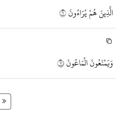
الَّذِينَ هُمْ يُرَاءُونَ
٦
وَيَمْنَعُونَ الْمَاعُونَ
٧