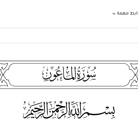
ابط مهمة
107
115