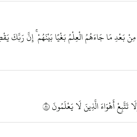
 مِنْ بَعْدِ مَا جَاءَهُمُ الْعِلْمُ بَغْيًا بَيْنَهُمْ ۚ إِنَّ رَبَّكَ يَقْض
َا تَتَّبِعْ أَهْوَاءَ الَّذِينَ لَا يَعْلَمُونَ
١٨