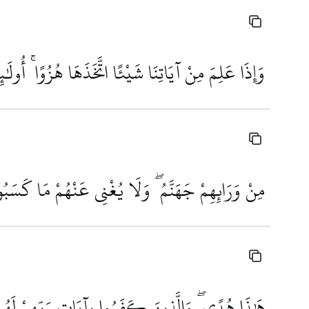
وَإِذَا عَلِمَ مِنْ آيَاتِنَا شَيْئًا اتَّخَذَهَا هُزُوًا ۚ أُول
مِنْ وَرَائِهِمْ جَهَنَّمُ ۖ وَلَا يُغْنِي عَنْهُمْ مَا كَسَبُو
هَٰذَا هُدًى ۖ وَالَّذِينَ كَفَرُوا بِآيَاتِ رَبِّهِمْ لَهُم