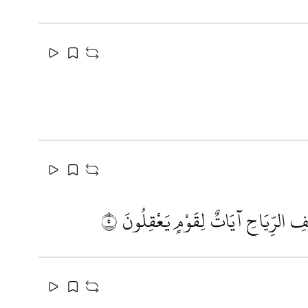
ِيفِ الرِّيَاحِ آيَاتٌ لِقَوْمٍ يَعْقِلُونَ
٥