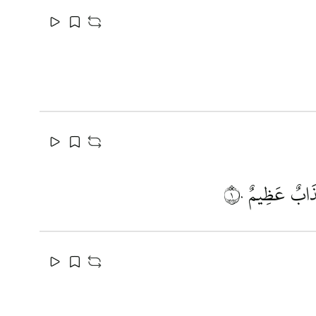
عَذَابٌ عَظِيمٌ
١٠