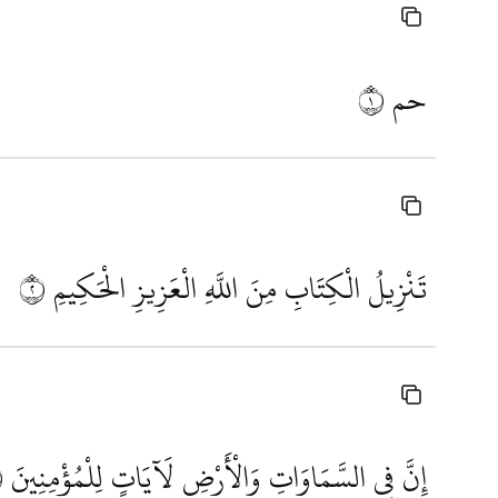
حم
١
تَنْزِيلُ الْكِتَابِ مِنَ اللَّهِ الْعَزِيزِ الْحَكِيمِ
٢
إِنَّ فِي السَّمَاوَاتِ وَالْأَرْضِ لَآيَاتٍ لِلْمُؤْمِنِينَ
٣