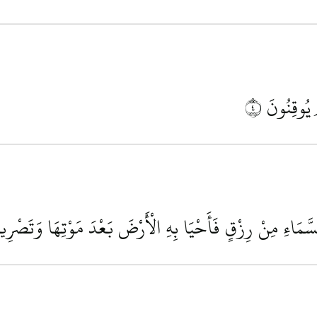
 يُوقِنُونَ
٤
 السَّمَاءِ مِنْ رِزْقٍ فَأَحْيَا بِهِ الْأَرْضَ بَعْدَ مَوْتِهَا وَتَصْر