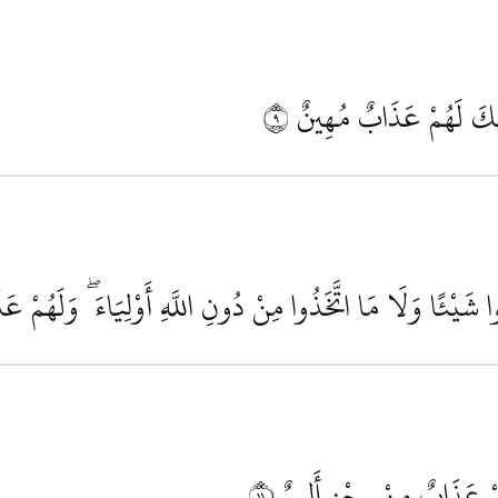
َٰئِكَ لَهُمْ عَذَابٌ مُهِينٌ
٩
ا شَيْئًا وَلَا مَا اتَّخَذُوا مِنْ دُونِ اللَّهِ أَوْلِيَاءَ ۖ وَلَهُمْ 
ْ عَذَابٌ مِنْ رِجْزٍ أَلِيمٌ
١١