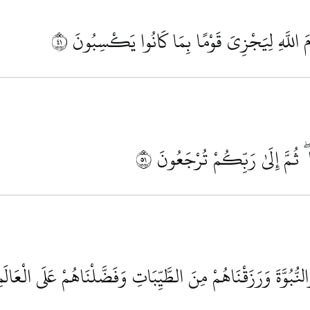
َامَ اللَّهِ لِيَجْزِيَ قَوْمًا بِمَا كَانُوا يَكْسِبُونَ
١٤
ۖ ثُمَّ إِلَىٰ رَبِّكُمْ تُرْجَعُونَ
١٥
ُبُوَّةَ وَرَزَقْنَاهُمْ مِنَ الطَّيِّبَاتِ وَفَضَّلْنَاهُمْ عَلَى الْعَالَم