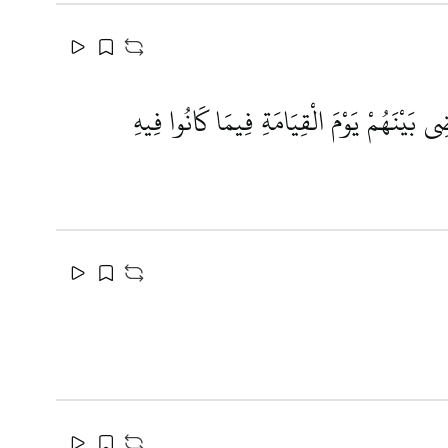
ِي بَيْنَهُمْ يَوْمَ الْقِيَامَةِ فِيمَا كَانُوا فِيهِ