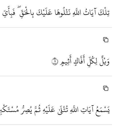
تِلْكَ آيَاتُ اللَّهِ نَتْلُوهَا عَلَيْكَ بِالْحَقِّ ۖ فَبِأَيِّ
وَيْلٌ لِكُلِّ أَفَّاكٍ أَثِيمٍ
٧
يَسْمَعُ آيَاتِ اللَّهِ تُتْلَىٰ عَلَيْهِ ثُمَّ يُصِرُّ مُسْتَكْبِ