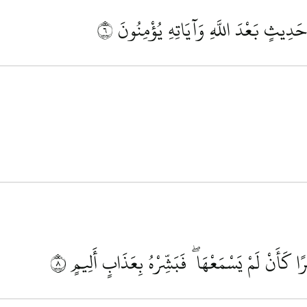
 حَدِيثٍ بَعْدَ اللَّهِ وَآيَاتِهِ يُؤْمِنُونَ
٦
رًا كَأَنْ لَمْ يَسْمَعْهَا ۖ فَبَشِّرْهُ بِعَذَابٍ أَلِيمٍ
٨