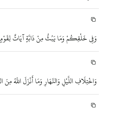
وَفِي خَلْقِكُمْ وَمَا يَبُثُّ مِنْ دَابَّةٍ آيَاتٌ لِقَوْمٍ
وَاخْتِلَافِ اللَّيْلِ وَالنَّهَارِ وَمَا أَنْزَلَ اللَّهُ مِنَ