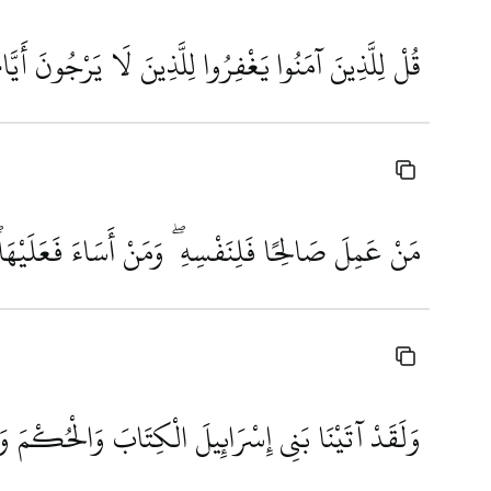
قُلْ لِلَّذِينَ آمَنُوا يَغْفِرُوا لِلَّذِينَ لَا يَرْجُونَ أَيّ
مَنْ عَمِلَ صَالِحًا فَلِنَفْسِهِ ۖ وَمَنْ أَسَاءَ فَعَلَيْهَا 
وَلَقَدْ آتَيْنَا بَنِي إِسْرَائِيلَ الْكِتَابَ وَالْحُكْمَ وَالنّ