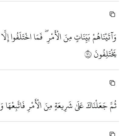
وَآتَيْنَاهُمْ بَيِّنَاتٍ مِنَ الْأَمْرِ ۖ فَمَا اخْتَلَفُوا إِلَّا
يَخْتَلِفُونَ
١٧
ثُمَّ جَعَلْنَاكَ عَلَىٰ شَرِيعَةٍ مِنَ الْأَمْرِ فَاتَّبِعْهَا وَل