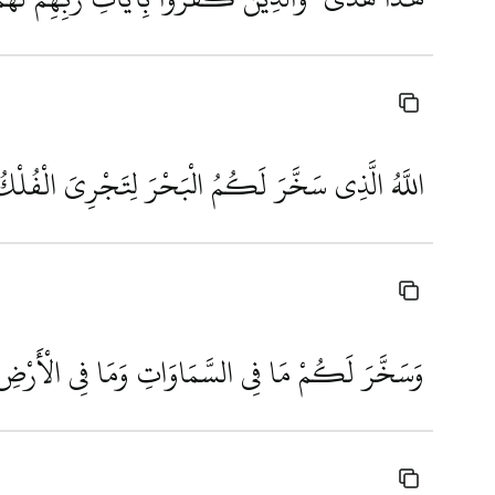
اللَّهُ الَّذِي سَخَّرَ لَكُمُ الْبَحْرَ لِتَجْرِيَ الْفُلْكُ 
وَسَخَّرَ لَكُمْ مَا فِي السَّمَاوَاتِ وَمَا فِي الْأَرْضِ جَ