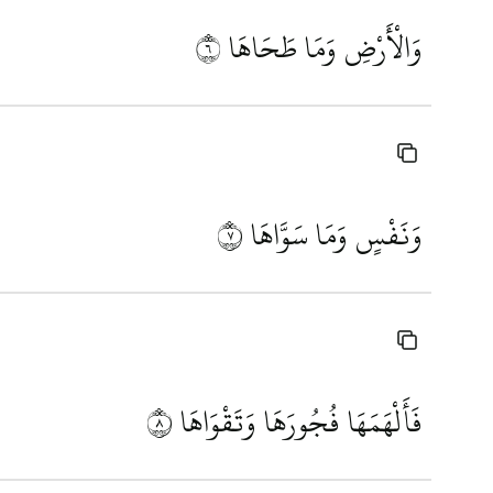
وَالْأَرْضِ وَمَا طَحَاهَا
٦
وَنَفْسٍ وَمَا سَوَّاهَا
٧
فَأَلْهَمَهَا فُجُورَهَا وَتَقْوَاهَا
٨