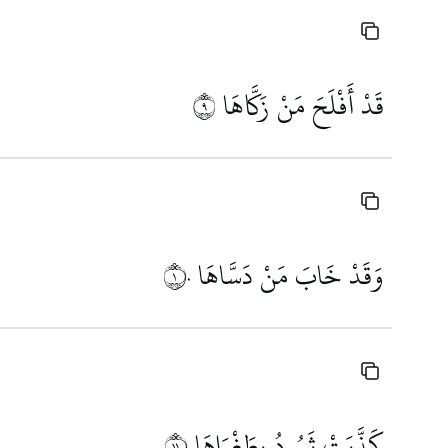
قَدْ أَفْلَحَ مَنْ زَكَّاهَا
٩
وَقَدْ خَابَ مَنْ دَسَّاهَا
١٠
كَذَّبَتْ ثَمُودُ بِطَغْوَاهَا
١١