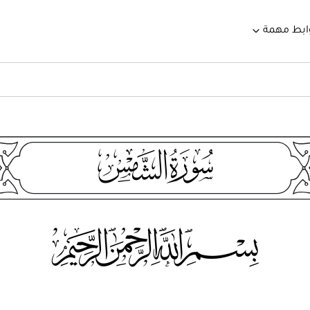
ابط مهمة
91
115