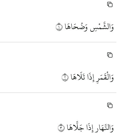
وَالشَّمْسِ وَضُحَاهَا
١
وَالْقَمَرِ إِذَا تَلَاهَا
٢
وَالنَّهَارِ إِذَا جَلَّاهَا
٣