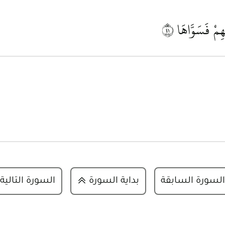
هِمْ فَسَوَّاهَا
١٤
السورة السابقة
بداية السورة
السورة التالية