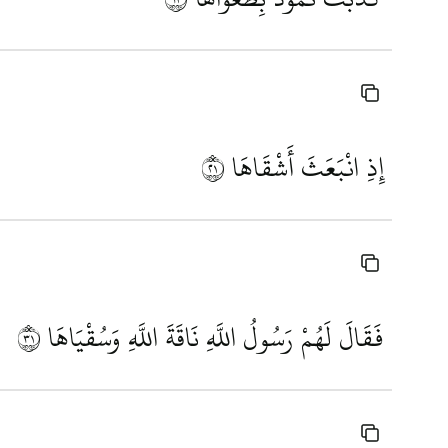
إِذِ انْبَعَثَ أَشْقَاهَا
١٢
فَقَالَ لَهُمْ رَسُولُ اللَّهِ نَاقَةَ اللَّهِ وَسُقْيَاهَا
١٣