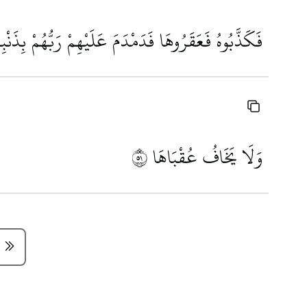
فَكَذَّبُوهُ فَعَقَرُوهَا فَدَمْدَمَ عَلَيْهِمْ رَبُّهُمْ بِذَنْبِ
وَلَا يَخَافُ عُقْبَاهَا
١٥