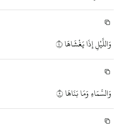
وَاللَّيْلِ إِذَا يَغْشَاهَا
٤
وَالسَّمَاءِ وَمَا بَنَاهَا
٥