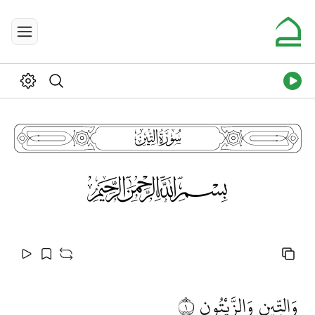
95
115
وَالتِّينِ وَالزَّيْتُونِ
١