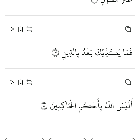
فَمَا يُكَذِّبُكَ بَعْدُ بِالدِّينِ
٧
أَلَيْسَ اللَّهُ بِأَحْكَمِ الْحَاكِمِينَ
٨