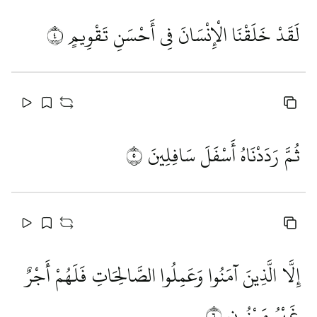
لَقَدْ خَلَقْنَا الْإِنْسَانَ فِي أَحْسَنِ تَقْوِيمٍ
٤
ثُمَّ رَدَدْنَاهُ أَسْفَلَ سَافِلِينَ
٥
إِلَّا الَّذِينَ آمَنُوا وَعَمِلُوا الصَّالِحَاتِ فَلَهُمْ أَجْرٌ
غَيْرُ مَمْنُونٍ
٦