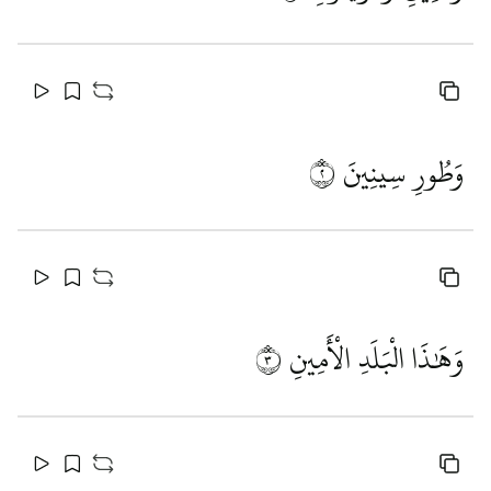
وَطُورِ سِينِينَ
٢
وَهَٰذَا الْبَلَدِ الْأَمِينِ
٣