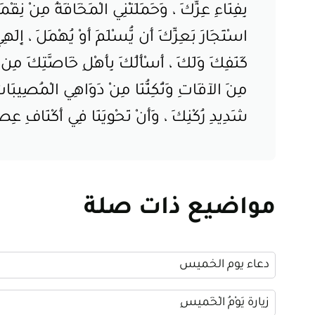
بِفِنَاءِ عِزِّكَ ، وَحَمَلَتْنِي الْمَخَافَةُ مِنْ نِق
اسْتَجَارَ بَعِزِّكَ أَن يُّسْلَمَ أَوْ يُهْمَلَ ، إِلَهِي 
كَنَفِكَ وَلَكَ ، أَسْأَلُكَ بِأَهْلِ خَاصَّتِكَ مِن مَّلا
مِنَ الآفَاتِ وَتُكِنُّنَا مِنْ دَوَاهِي الْمُصِيبَاتِ ، و
شَدِيدِ رُكْنِكَ ، وَأَنْ تَحْوِيَنَا فِي أَكْنَافِ عِصْم
مواضيع ذات صلة
دعاء يوم الخميس
زيارة يَوْمُ الْخَميسِ