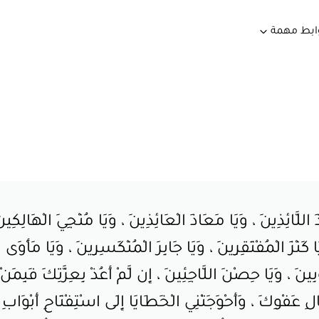
ابط مهمة
ذَ اللَّائِذِينَ ، وَيَا مَعَاذَ الْعَائِذِينَ ، وَيَا مُنْجِيَ الْهَالِكِ
َنْزَ الْمُفْتَقِرِينَ ، وَيَا جَابِرَ الْمُنْكَسِرِينَ ، وَيَا مَأْو
نَ ، وَيَا حِصْنَ اللَّاجِئِينَ ، إِن لَّمْ أَعُذْ بِعِزَّتِكَ فَبِمَنْ أَ
ْيَالِ عَفْوِكَ ، وَأَحْوَجَتْنِي الْخَطَايَا إِلَى اسْتِفْتَاحِ أَبْوَابِ