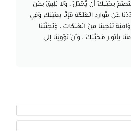
َصَمَ بِحَبْلِكَ أَن يُّخْذَلَ ، وَلا يَلِيقُ بِمَنِ
دْنَا عَن مَّوارِدِ الْهَلَكَةِ فَإِنَّا بِعَيْنِكِ وَفِي
ِيَةً تُنْجِينَا مِنَ الْهَلَكَاتِ ، وَتُجَنِّبُنَا
ِأَنْوارِ مَحَبَّتِكَ ، وَأَنْ تُؤْوِيَنَا إِلَى