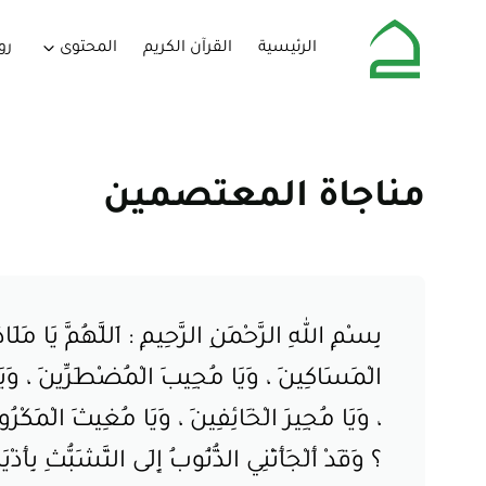
الرئيسية
القرآن الكريم
المحتوى
رو
مناجاة المعتصمين
بِسْمِ اللهِ الرَّحْمَنِ الرَّحِيمِ : اَللَّهُمَّ يَا مَلَا
الْمَسَاكِينَ ، وَيَا مُجِيبَ الْمُضْطَرِّينَ ، وَيَا ك
، وَيَا مُجِيرَ الْخَائِفِينَ ، وَيَا مُغِيثَ الْمَكْرُوبِي
؟ وَقَدْ أَلْجَأَتْنِي الذُّنُوبُ إِلَى التَّشَبُّثِ بِأَذ