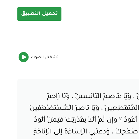
تحميل التطبيق
تشغيل
الصوت
ينَ ، وَيَا عَاصِمَ الْبَائِسِينَ ، وَيَا رَاحِمَ
َى الْمُنْقَطِعِينَ ، وَيَا نَاصِرَ الْمُسْتَضْعَفِينَ
عُوذُ ؟ وَإِن لَّمْ أَلُذْ بِقُدْرَتِكَ فَبِمَنْ أَلُوذُ
 صَفْحِكَ ، وَدَعَتْنِي الْإِسَاءَةُ إِلَى الْإِنَاخَةِ