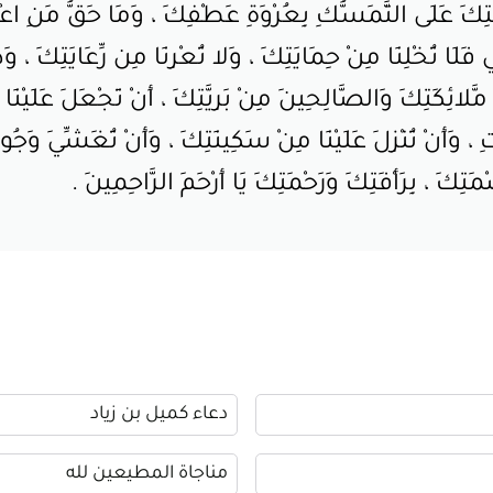
ْمَتِكَ عَلَى التَّمَسُّكِ بِعُرْوَةِ عَطْفِكَ ، وَمَا حَقُّ مَنِ اعْت
فَلَا تُخْلِنَا مِنْ حِمَايَتِكَ ، وَلا تُعْرِنَا مِن رِّعَايَتِكَ ، وَذُ
ئِكَتِكَ وَالصَّالِحِينَ مِنْ بَرِيَّتِكَ ، أَنْ تَجْعَلَ عَلَيْنَا وَاق
َأَنْ تُنْزِلَ عَلَيْنَا مِنْ سَكِينَتِكَ ، وَأَنْ تُغَشِّيَ وَجُوهَنَا ب
َتِكَ ، بِرَأْفَتِكَ وَرَحْمَتِكَ يَا أَرْحَمَ الرَّاحِمِينَ .
دعاء كميل بن زياد
مناجاة المطيعين لله