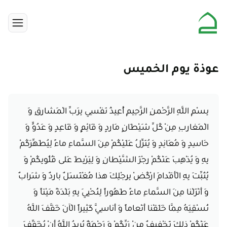
عوذة يوم الخميس
بِسْمِ اللَّهِ الرَّحْمنِ الرَّحِيمِ‏ أُعِيذُ نَفْسِي‏ بِرَبِّ الْمَشارِقِ وَ
الْمَغارِبِ‏ مِنْ كُلِّ شَيْطَانٍ مَارِدٍ وَ قَائِمٍ وَ قَاعِدٍ وَ عَدُوٍّ وَ
حَاسِدٍ وَ مُعَانِدٍ وَ يُنَزِّلُ عَلَيْكُمْ مِنَ السَّماءِ ماءً لِيُطَهِّرَكُمْ
بِهِ وَ يُذْهِبَ عَنْكُمْ رِجْزَ الشَّيْطانِ وَ لِيَرْبِطَ عَلى‏ قُلُوبِكُمْ وَ
يُثَبِّتَ بِهِ الْأَقْدامَ‏ ارْكُضْ بِرِجْلِكَ هذا مُغْتَسَلٌ بارِدٌ وَ شَرابٌ‏
وَ أَنْزَلْنا مِنَ السَّماءِ ماءً طَهُوراً لِنُحْيِيَ بِهِ بَلْدَةً مَيْتاً وَ
نُسْقِيَهُ مِمَّا خَلَقْنا أَنْعاماً وَ أَناسِيَّ كَثِيراً الْآنَ خَفَّفَ اللَّهُ
عَنْكُمْ‏ ذلِكَ تَخْفِيفٌ مِنْ رَبِّكُمْ وَ رَحْمَةٌ يُرِيدُ اللَّهُ أَنْ يُخَفِّفَ