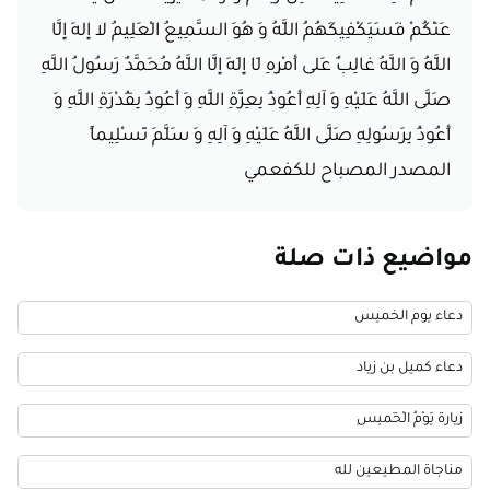
عَنْكُمْ‏ فَسَيَكْفِيكَهُمُ اللَّهُ وَ هُوَ السَّمِيعُ الْعَلِيمُ‏ لا إِلهَ إِلَّا
اللَّهُ‏ وَ اللَّهُ غالِبٌ عَلى‏ أَمْرِهِ‏ لَا إِلَهَ إِلَّا اللَّهُ مُحَمَّدٌ رَسُولُ اللَّهِ
صَلَّى اللَّهُ عَلَيْهِ وَ آلِهِ أَعُوذُ بِعِزَّةِ اللَّهِ وَ أَعُوذُ بِقُدْرَةِ اللَّهِ وَ
أَعُوذُ بِرَسُولِهِ صَلَّى اللَّهُ عَلَيْهِ وَ آلِهِ وَ سَلَّمَ تَسْلِيماً
المصدر المصباح للكفعمي
مواضيع ذات صلة
دعاء يوم الخميس
دعاء كميل بن زياد
زيارة يَوْمُ الْخَميسِ
مناجاة المطيعين لله