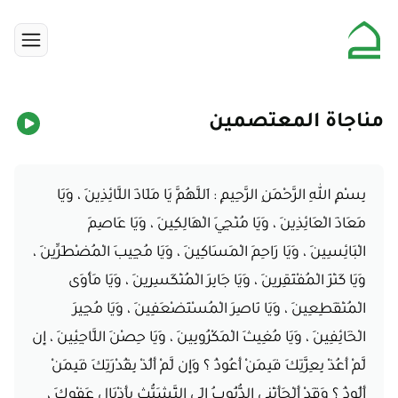
مناجاة المعتصمين
بِسْمِ اللهِ الرَّحْمَنِ الرَّحِيمِ : اَللَّهُمَّ يَا مَلَاذَ اللَّائِذِينَ ، وَيَا
مَعَاذَ الْعَائِذِينَ ، وَيَا مُنْجِيَ الْهَالِكِينَ ، وَيَا عَاصِمَ
الْبَائِسِينَ ، وَيَا رَاحِمَ الْمَسَاكِينَ ، وَيَا مُجِيبَ الْمُضْطَرِّينَ ،
وَيَا كَنْزَ الْمُفْتَقِرِينَ ، وَيَا جَابِرَ الْمُنْكَسِرِينَ ، وَيَا مَأْوَى
الْمُنْقَطِعِينَ ، وَيَا نَاصِرَ الْمُسْتَضْعَفِينَ ، وَيَا مُجِيرَ
الْخَائِفِينَ ، وَيَا مُغِيثَ الْمَكْرُوبِينَ ، وَيَا حِصْنَ اللَّاجِئِينَ ، إِن
لَّمْ أَعُذْ بِعِزَّتِكَ فَبِمَنْ أَعُوذُ ؟ وَإِن لَّمْ أَلُذْ بِقُدْرَتِكَ فَبِمَنْ
أَلُوذُ ؟ وَقَدْ أَلْجَأَتْنِي الذُّنُوبُ إِلَى التَّشَبُّثِ بِأَذْيَالِ عَفْوِكَ ،