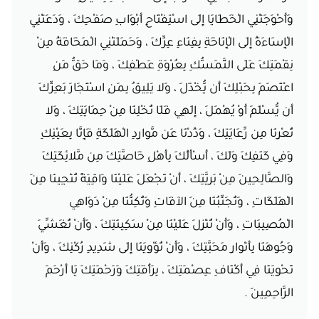
وَأَحْوَجَتْنِي الْخَطَايَا إِلَى اسْتِفْتَاحِ أَبْوَابِ صَفْحِكَ ، وَدَعَتْنِي
الْإِسَاءَةُ إِلَى الْإِنَاخَةِ بِفِنَاءِ عِزِّكَ ، وَحَمَلَتْنِي الْمَخَافَةُ مِنْ
نِقْمَتِكَ عَلَى التَّمَسُّكِ بِعُرْوَةِ عَطْفِكَ ، وَمَا حَقُّ مَنِ
اعْتَصَمَ بِحَبْلِكَ أَن يُّخْذَلَ ، وَلا يَلِيقُ بِمَنِ اسْتَجَارَ بَعِزِّكَ
أَن يُّسْلَمَ أَوْ يُهْمَلَ ، إِلَهِي فَلَا تُخْلِنَا مِنْ حِمَايَتِكَ ، وَلا
تُعْرِنَا مِن رِّعَايَتِكَ ، وَذُدْنَا عَن مَّوارِدِ الْهَلَكَةِ فَإِنَّا بِعَيْنِكِ
وَفِي كَنَفِكَ وَلَكَ ، أَسْأَلُكَ بِأَهْلِ خَاصَّتِكَ مِن مَّلائِكَتِكَ
وَالصَّالِحِينَ مِنْ بَرِيَّتِكَ ، أَنْ تَجْعَلَ عَلَيْنَا وَاقِيَةً تُنْجِينَا مِنَ
الْهَلَكَاتِ ، وَتُجَنِّبُنَا مِنَ الآفَاتِ وَتُكِنُّنَا مِنْ دَوَاهِي
الْمُصِيبَاتِ ، وَأَنْ تُنْزِلَ عَلَيْنَا مِنْ سَكِينَتِكَ ، وَأَنْ تُغَشِّيَ
وَجُوهَنَا بِأَنْوارِ مَحَبَّتِكَ ، وَأَنْ تُؤْوِيَنَا إِلَى شَدِيدِ رُكْنِكَ ، وَأَنْ
تَحْوِيَنَا فِي أَكْنَافِ عِصْمَتِكَ ، بِرَأْفَتِكَ وَرَحْمَتِكَ يَا أَرْحَمَ
الرَّاحِمِينَ .