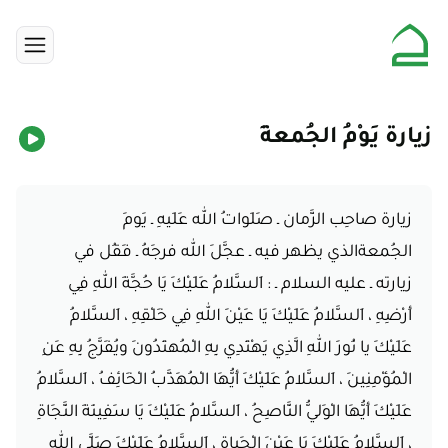
زيارة يَوْمُ الجُمعةِ
زيارة صاحِب الزَّمان ـ صَلَواتُ الله عَلَيهِ ـ يَومَ
الجُمعةالذي يظهر فيه ـ عجَّلَ الله فرجَهُ ـ فَقُل في
زيارته ـ عليه السلام ـ : اَلسَّلامُ عَلَيْكَ يَا حُجَّةَ اللهِ فِي
أَرْضِهِ ، اَلسَّلامُ عَلَيْكَ يَا عَيْنَ اللهِ فِي خَلْقِهِ ، اَلسَّلامُ
عَلَيْكَ يا نُورَ اللهِ الَّذِي يَهْتَدِي بِهِ الْمُهتَدُونَ ويُفَرَّجُ بِهِ عَنِ
الْمُؤْمِنِينَ ، اَلسَّلامُ عَلَيْكَ أَيُّهَا الْمُهَذَّبُ الْخَائِفُ ، اَلسَّلامُ
عَلَيْكَ أَيُّهَا الْوَليُّ النَّاصِحُ ، اَلسَّلامُ عَلَيْكَ يَا سَفِينَةَ النَّجَاةِ
، اَلسَّلامُ عَلَيْكَ يَا عَيْنَ الْحَياةِ ، اَلسَّلامُ عَلَيْكَ صَلَّى الله