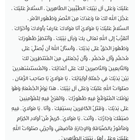
عَلَيْكَ وَعَلَى آلِ بَيْتِكَ الطَّيِّبِينَ الطَّاهِرِينَ ، اَلسَّلامُ عَلَيْكَ ،
عَجَّلَ الله لَكَ مَا وَعَدَكَ مِنَ النَّصْرِ وَظُهُورِ الأَمْرِ ،
اَلسَّلامُ عَلَيْكَ يَا مَوْلايَ أَنَا مَوْلاكَ عَارِفٌ بِأُولاكَ وأُخْرَاكَ .
أَتَقَرَّبُ إِلَى اللهِ تَعَالَى بِكَ وَبِآلِ بَيْتِكَ ، وَأَنْتَظِرُ ظُهُورَكَ
وَظُهُورَ الْحَقِّ عَلَى يَدَيْكَ ، وَأَسْأَلُ اللهَ أَن يُّصَلِّيَ عَلَى
مُحَمَّدٍ وَّآلِ مُحَمَّدٍ ، وَّأَن يَّجْعَلَنِي مِنَ الْمُنْتَظِرِينَ لَكَ
وَالتَّابِعِينَ وَالنَّاصِرِينَ لَكَ عَلَى أَعْدَائِكَ ، وَالْمُسْتَشْهَدِينَ
بَيْنَ يَدَيْكَ فِي جُمْلَةِ أَوْلِيَائِكَ ، يَا مَوْلايَ يَا صَاحِبَ الزَّمَانِ ،
صَلَوَاتُ اللهِ عَلَيْكَ وَعَلَى آلِ بَيْتِكَ ، هَذَا يَوْمُ الْجُمُعَةِ وَهُوَ
يَوْمُكَ الْمُتَوَقَّعُ فِيهِ ظُهُورُكَ ، وَالْفَرَجُ فِيهِ لِلْمُؤْمِنِينَ
عَلَى يَدَيْكَ ، وَقَتْلُ الْكَافِرِينَ بِسَيْفِكَ ، وَأَنَا ـ يَا مَوْلايَ ـ فِيهِ
ضَيْفُكَ وَجَارُكَ ، وَأَنْتَ ـ يَا مَوْلايَ ـ كَرِيمٌ مِّنْ أَوْلادِ الْكِرَامِ
وَمَأْمُورٌ بِالضِّيَافَةِ وَالإِجَارَةِ فَأَضِفْنِي وَأَجِرْنِي صَلَوَاتُ اللهِ
عَلَيْكَ وعَلَى أَهْلِ بَيْتِكَ الطَّاهِرِينَ .