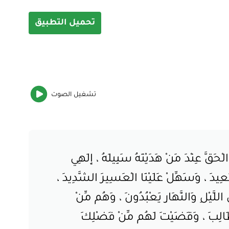
تحميل التطبيق
تشغيل
الصوت
حَقَّ عِنْدَ مَنْ هَدَيْتَهُ سَبِيلَهُ ، إِلَهِي
بَعِيدَ ، وَسَهِّلْ عَلَيْنَا الْعَسِيرَ الشَّدِيدَ ،
 اللَّيْلِ وَالنَّهَارِ يَعْبُدُونَ ، وَهُم مِّنْ
مَطَالِبَ ، وَقَضَيْتَ لَهُم مِّنْ فَضْلِكَ