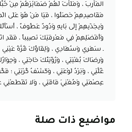
المَآرِبَ ، وَمَلَأتَ لَهُمْ ضَمَائِرَهُمْ مِنْ حُبِّ
مَقَاصِدِهِمْ حَصَلُوا ، فَيَا مَنْ هُوَ عَلَى الْمُقْ
وَبِجَذْبِهِمْ إِلَى بَابِهِ وَدُودٌ عَطُوفٌ ، أَسْأَلُ
وَأَفْضَلِهِمْ فِي مَعْرِفَتِكَ نَصِيباً ، فَقَدِ انْق
ـ سَهَرِي وَسُهَادِي ، وَلِقَاؤُكَ قُرَّةُ عَيْنِي ،
وَرِضَاكَ بُغْيَتِي ، وَرُؤْيَتُكَ حَاجَتِي ، وَجِوَارُ
غُلَّتِي ، وَبَرْدُ لَوْعَتِي ، وَكَشْفُ كُرْبَتِي ؛ فَك
عِصْمَتِي وَمُغْنِيَ فَاقَتِي ، وَلا تَقْطَعْنِي عَنْكَ
مواضيع ذات صلة