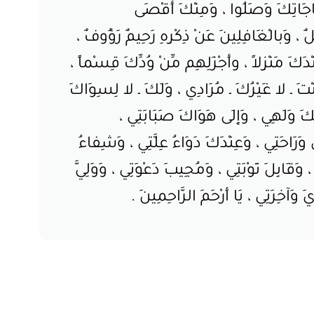
نَاجَاتِكَ وَصَلُوا ، وَمِنْكَ أَقْصَى
 ، وَبالْغَافِلِينَ عَنْ ذِكْرِهِ رَحِيمٌ رَؤُوفٌ ،
ْدَكَ مَنْزِلاً ، وأَجْزَلِهِم مِّنْ وُدِّكَ قِسْماً ،
ْتَ ـ لا غَيْرُكَ ـ مُرَادِي ، وَلَكَ ـ لا لِسِوَاكَ
َ وَلَهِي ، وَإِلَى هَوَاكَ صَبَابَتِي ،
وَرَاحَتِي ، وَعِنْدَكَ دَوَاءُ عِلَّتِي ، وَشِفاءُ
 وَقَابِلَ تَوْبَتِي ، وَمُجِيبَ دَعْوَتِي ، وَوَلِيَّ
َآخِرَتِي ، يَا أَرْحَمَ الرَّاحِمِينَ .