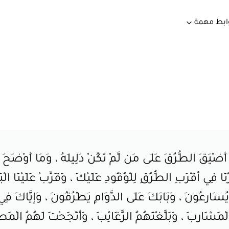
ابط مهمة
ضْيَقَ الطُّرُقَ عَلَى مَن لَّمْ تَكُنْ دَلِيلَهُ ، وَمَا أَوْضَحَ الْ
ا فِي أقْرَبِ الطُّرُقِ لِلْوُفُودِ عَلَيْكَ ، وَقَرِّبْ عَلَيْنَا الْ
يْكَ يُسَارِعُونَ ، وَبَابَكَ عَلَى الدَّوَامِ يَطْرُقُونَ ، وَإيَّاكَ فِي
لْمَشَارِبَ ، وَبَلَّغْتَهُمُ الرَّغَائِبَ ، وَأَنْجَحْتَ لَهُمُ الْ