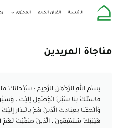
الرئيسية
القرآن الكريم
المحتوى
رو
مناجاة المريدين
بِسْمِ اللهِ الرَّحْمَنِ الرَّحِيمِ : سُبْحَانَكَ مَا أَ
فَاسْلُكْ بِنَا سُبُلَ الْوُصُولِ إِلَيْكَ ، وَسَيِّرْنَ
وَأَلْحِقْنَا بِعِبَادِكَ الَّذِينَ هُمْ بِالْبِدَارِ إِلَ
هَيْبَتِكَ مُشْفِقُونَ ، الَّذِينَ صَفَّيْتَ لَهُمُ ا