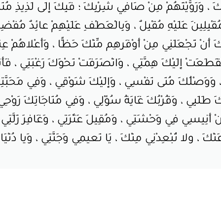
كَ ، وَرَوَّيْتَهُمْ مِنْ صَافِي شِرْبِكَ ؛ فَبِكَ إِلَى لَذِيذِ مُ
بِلِينَ عَلَيْهِ مُقْبِلٌ ، وَبِالْعَطْفِ عَلَيْهِمْ عائِدٌ مُفْضِلٌ
كَ أَنْ تَجْعَلَنِي مِنْ أَوْفَرِهِم مِّنْكَ حَظًّا ، وَأَعْلاهُمْ عِن
َطَعَتْ إِلَيْكَ هِمَّتِي ، وَانْصَرَفَتْ نَحْوَكَ رَغْبَتِي ، فَأَن
 وَوَصْلُكَ مُنَى نَفْسِي ، وَإِلَيْكَ شَوْقِي ، وَفِي مَحَبَّتِك
كَ طَلَبِي ، وَقُرْبُكَ غَايَةُ سُؤْلِي ، وَفِي مُنَاجَاتِكَ رَوْحِي 
ُنْ أَنِيسِي فِي وَحْشَتِي ، وَمُقِيلَ عَثْرَتِي ، وَغَافِرَ زَلَّتِي ،
 ، ولا تُبْعِدْنِي مِنْكَ ، يَا نَعيمِي وَجَنَّتِي ، وَيا دُنْيَايَ و