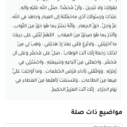
لِقَوْلِكَ وَلا تَبْدِيلَ ، وَأَنَّ مُحَمَّداً ـ صَلَّى الله عَلَيْهِ وَآلِهِ ـ
عَبْدُكَ وَرَسُولُكَ أَدّى ماحَمَّلْتَهُ إِلى العِبادِ وَجاهَدَ فِي الله ـ
عَزَّ وَجلَّ ـ حَقَّ الجِهادِ ، وَأَنَّهُ بَشَّرَ بِما هُوَ حَقٌ مِنَ الثَّوابِ ،
وَأَنْذَرَ بِما هُوَ صِدْقٌ مِنَ العِقابِ . اَللّهُمَّ ثَبِّتْنِي عَلى دِينِكَ
ما أَحْيَيْتَنِي ، وَلاتُزِغْ قَلْبِي بَعْدَ إِذْ هَدَيْتَنِي ، وَهَبْ لِي مِنْ
لَدُنْكَ رَحْمَةً إِنَّكَ أَنْتَ الوَهّابُ ، صَلِّ عَلى مُحَمَّدٍ وَعَلى آل
مُحَمَّدٍ ، وَاجْعَلْنِي مِنْ أَتْباعِهِ وَشِيعَتِهِ ، وَاحْشُرْنِي فِي
زُمْرَتِهِ ، وَوَفِّقْنِي لِأَداءِ فَرْضِ الجُمُعاتِ ، وَما أَوْجَبْتَ عَلَيَّ
فِيها مِنْ الطّاعاتِ ، وَقَسَمْتَ لِأَهْلِها مِنَ العَطاءِ فِي
يَوْمِ الجَزاءِ . إِنَّكَ أَنْت‌َ العَزِيزُ الحَكِيمُ .
مواضيع ذات صلة