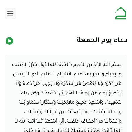
دعاء يوم الجمعة
بِسْمِ اللهِ الرَّحْمنِ الرَّحِيمِ : اَلحَمْدُ للهِ الأَوَّلِ قَبْلَ الإِنْشاءِ
وَالإِحْياءِ وَالآخِرِ بَعْدَ فَناءِ الأَشْياءِ ، العَلِيمِ الَّذِي لا يَنْسَى
مَنْ ذَكَرَهُ وَلا يَنْقُصُ مَنْ شَكَرَهُ وَلا يَخِيبُ مَنْ دَعاهُ وَلا
يَقْطَعُ رَجاءَ مَنْ رَجاهُ . اَللّهُمَّ إِنِّي أُشْهِدُكَ وَكَفى بِكَ
شَهِيداً ، وَأُشْهِدُ جَمِيعَ مَلائِكَتِكَ وَسُكَّانَ سَمَاواتِكَ
وَحَمَلَةَ عَرْشِكَ ، وَمَنْ بَعَثْتَ مِنْ أَنْبِيائِكَ وَرُسُلِكَ ،
وَأَنْشَأْتَ مِنْ أَصْنافِ خَلْقِكَ ـ أَنِّي أَشْهَدُ أَنَّكَ أَنْتَ الله لا
إِلهَ إِلاّ أَنْتَ وَحْدَكَ لاشَرِيكَ لَكَ وَلا عَدِيلَ ، وَلا خُلْفَ